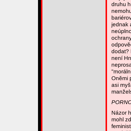
druhu h
nemohu 
bariéro
jednak 
neúplno
ochrany
odpověd
dodat? 
není Hn
neprosa
"moráln
Oněmi p
asi myš
manžels
PORNO
Názor h
mohl z
feminis