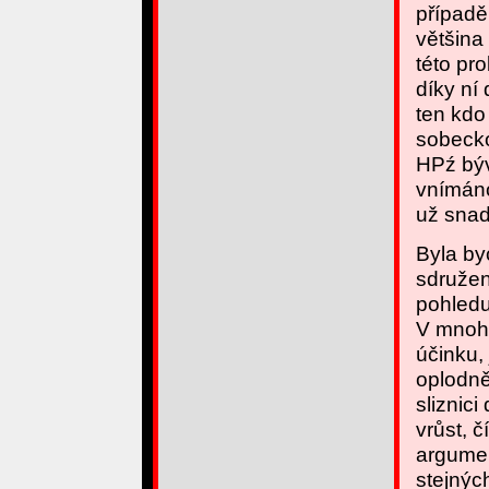
případě
většina
této pr
díky ní
ten kdo
sobecko
HPź býv
vnímáno
už snad
Byla by
sdružen
pohledu 
V mnoha
účinku,
oplodně
sliznic
vrůst, 
argumen
stejnýc