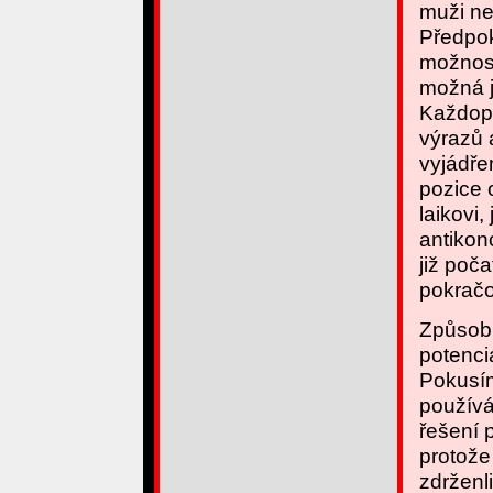
muži ne
Předpok
možnosti
možná j
Každopá
výrazů 
vyjádře
pozice 
laikovi,
antikon
již poč
pokračo
Způsob,
potenci
Pokusím
používá
řešení 
protože
zdrženl