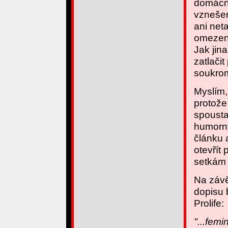
domácno
vzneše
ani neta
omezení
Jak jin
zatlači
soukrom
Myslím,
protože
spousta
humorný
článku 
otevřít 
setkám
Na závě
dopisu 
Prolife:
"...fem