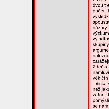
dvou tř
početí.
výsledk
spousta
názory 
výzkum
vyjadřov
skupiny
argumen
nalezno
zarážej
Zdeňka 
namluvi
věk či 
"etická 
než jak
zařadit 
pomýšlí
se nám 