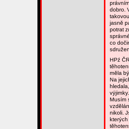
právní
dobro. 
takovou
jasně pa
potrat 
správné
co doč
sdruže
HPź ČR 
těhoten
měla bý
Na jeji
hledala
výjimky
Musím s
vzdělán
nikoli. 
kterých
těhoten