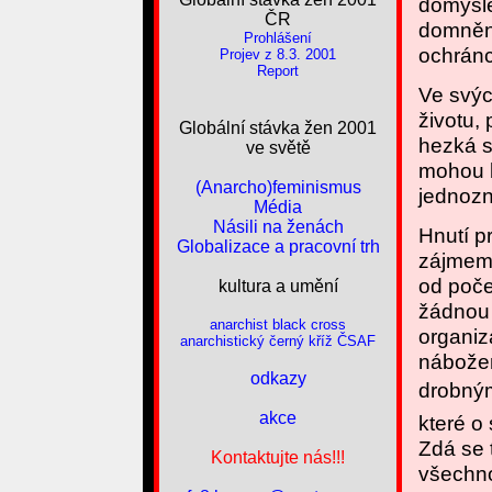
domýšle
ČR
domněnk
Prohlášení
ochrán
Projev z 8.3. 2001
Report
Ve svýc
životu, 
Globální stávka žen 2001
hezká sl
ve světě
mohou b
(Anarcho)feminismus
jednozn
Média
Násili na ženách
Hnutí p
Globalizace a pracovní trh
zájmem 
od poče
kultura a umění
žádnou 
anarchist black cross
organiz
anarchistický černý kříž ČSAF
nábožen
odkazy
drobným
akce
které o
Zdá se 
Kontaktujte nás!!!
všechno