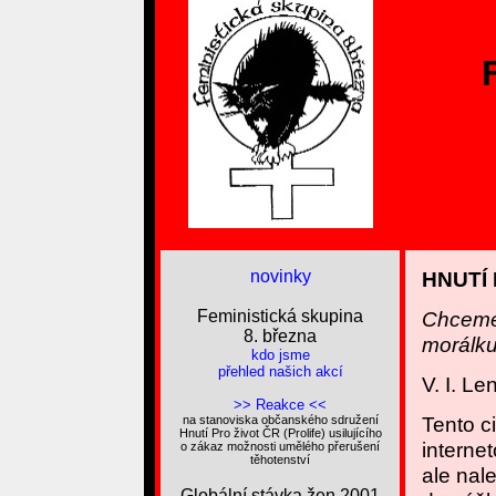
novinky
HNUTÍ 
Feministická skupina
Chceme-
8. března
morálku
kdo jsme
přehled našich akcí
V. I. Le
>> Reakce <<
Tento ci
na stanoviska občanského sdružení
Hnutí Pro život ČR (Prolife) usilujícího
interne
o zákaz možnosti umělého přerušení
těhotenství
ale nal
Globální stávka žen 2001