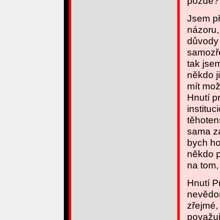
pozdě?
Jsem př
názoru,
důvody 
samozře
tak jse
někdo j
mít mož
Hnutí pr
institu
těhoten
sama za
bych ho
někdo p
na tom,
Hnutí P
nevědom
zřejmé,
považuj