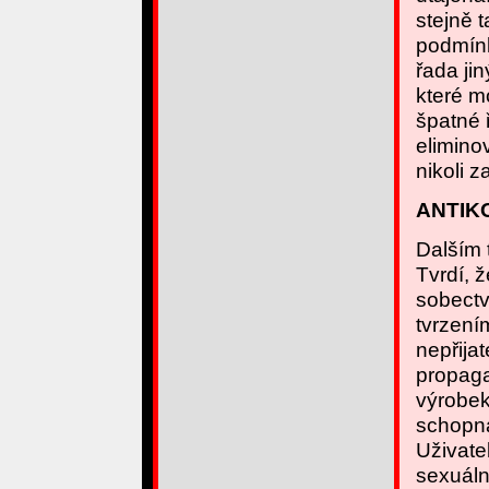
stejně t
podmínk
řada ji
které m
špatné 
elimino
nikoli 
ANTIK
Dalším 
Tvrdí, 
sobectv
tvrzení
nepřija
propagac
výrobek
schopna
Uživate
sexuáln