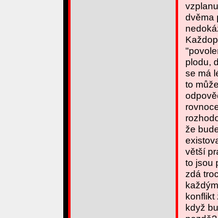
vzplanu
dvěma p
nedokáži
Každop
"povol
plodu, 
se má l
to může
odpověd
rovnoce
rozhodov
že bude
existov
větší p
to jsou
zdá tro
každým 
konflikt
když bu