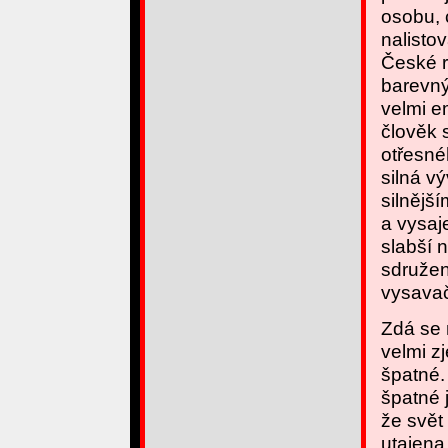
osobu, 
nalisto
České r
barevný
velmi e
člověk 
otřesné
silná v
silnějš
a vysaj
slabší 
sdružen
vysavač
Zdá se 
velmi z
špatné.
špatné 
že svět
utajena.