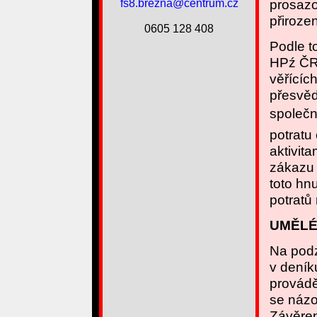
prosazo
fs8.brezna@centrum.cz
přiroze
0605 128 408
Podle t
HPź ČR 
věřících
přesvěd
společno
potratu
aktivita
zákazu 
toto hn
potratů 
UMĚLÉ
Na podz
v deník
provádě
se názo
Závěrem