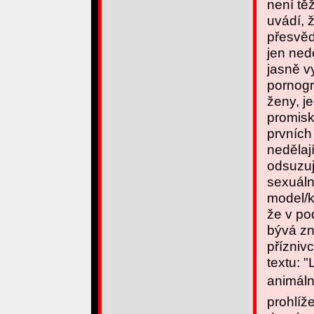
není tě
uvádí, 
přesvěd
jen ned
jasně v
pornogra
ženy, j
promisk
prvních
nedělaj
odsuzuj
sexuální
model/k
že v po
bývá zn
přízniv
textu: "
animální
prohlíž