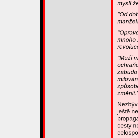
myslí ž
"Od doby
manžela 
"Opravd
mnoho ž
revoluc
"Muži m
ochraňo
zabudov
milován
způsobe
změnit.
Nezbývá
ještě n
propaga
cesty ne
celosp