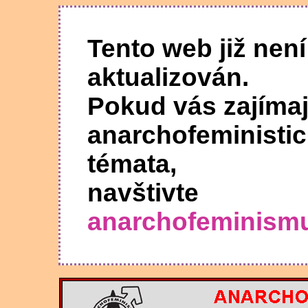
Tento web již není
aktualizován.
Pokud vás zajímaj
anarchofeministi
témata,
navštivte
anarchofeminism