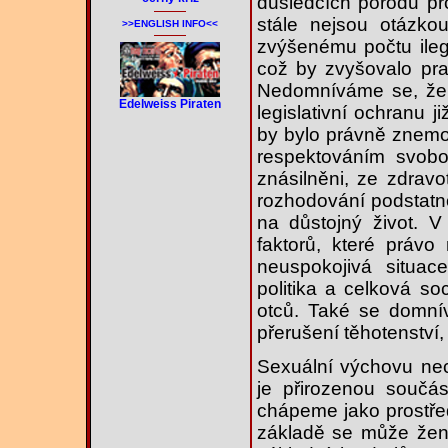
důsledcích porodu pro
stále nejsou otázkou
>>ENGLISH INFO<<
zvýšenému počtu ileg
což by zvyšovalo pr
Nedomníváme se, že b
Edelweiss Piraten
legislativní ochranu 
by bylo právně znemož
respektováním svob
znásilněni, ze zdravo
rozhodování podstatno
na důstojný život. 
faktorů, které právo
neuspokojivá situac
politika a celková so
otců. Také se domní
přerušení těhotenství,
Sexuální výchovu ne
je přirozenou součás
chápeme jako prostřed
základě se může žen