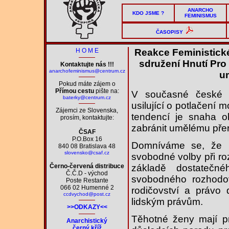
ANARCHO
KDO JSME ?
FEMINISMUS
ČASOPISY
H O M E
Reakce Feministick
sdružení Hnutí Pro 
Kontaktujte nás !!!
anarchofeminismus@centrum.cz
um
Pokud máte zájem o
Přímou cestu
pište na:
V současné české sp
baterky@centrum.cz
usilující o potlačení 
Zájemci ze Slovenska,
tendencí je snaha ob
prosím, kontaktujte:
zabránit umělému přer
ČSAF
P.O.Box 16
Domníváme se, že 
840 08 Bratislava 48
slovensko@csaf.cz
svobodné volby při ro
základě dostatečné
Černo-červená distribuce
Č.Č.D - východ
svobodného rozhodov
Poste Restante
066 02 Humenné 2
rodičovství a právo 
ccdvychod@post.cz
lidským právům.
>>ODKAZY<<
Těhotné ženy mají pr
Anarchistický
černý kříž