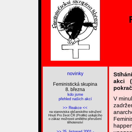
novinky
Stíhán
akci 
Feministická skupina
pokraču
8. března
kdo jsme
V minul
přehled našich akcí
zadržen
>> Reakce <<
anarcho
na stanoviska občanského sdružení
Hnutí Pro život ČR (Prolife) usilujícího
Feminis
o zákaz možnosti umělého přerušení
těhotenství
happen
>> 25. listopad 2001 -